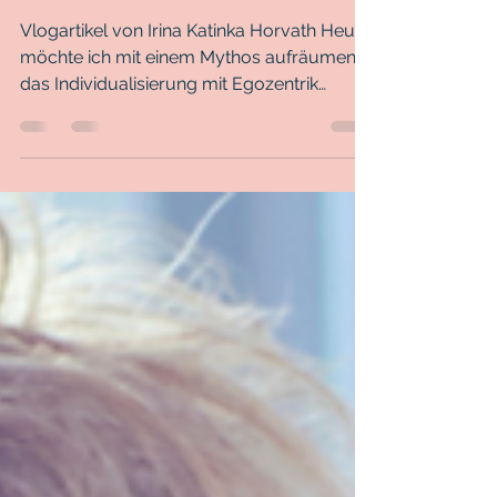
allen einen Gefallen
Vlogartikel von Irina Katinka Horvath Heute
möchte ich mit einem Mythos aufräumen:
das Individualisierung mit Egozentrik
gleichzusetzen...