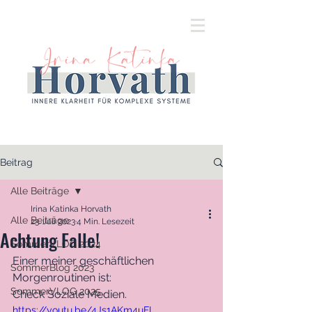
Beitrag
Alle Beiträge
Irina Katinka Horvath
Alle Beiträge
23. Juli 2023
4 Min. Lesezeit
Achtung Falle!
SommerVLOG 2024
Einer meiner geschäftlichen 
SommerBlog 2023
Morgenroutinen ist:
SommerVLOG 2025
Check Soziale Medien. 
https://youtu.be/4Js1AKm4uFI