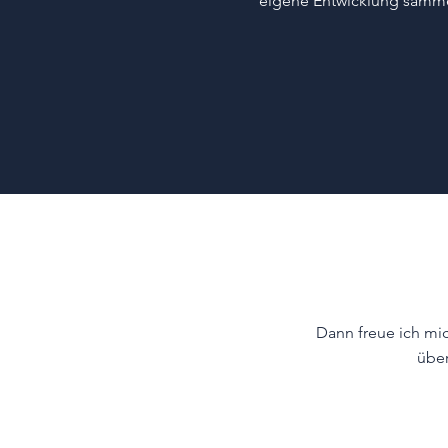
eigene Entwicklung samm
Dann freue ich mi
über