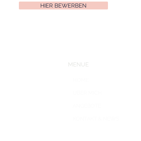
HIER BEWERBEN
MENUE
HOME
ÜBER MICH
ANGEBOTE
KONTAKT & NEWS