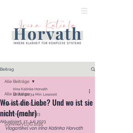
Beitrag
Alle Beiträge
Irina Katinka Horvath
Alle Beiträge
12. Juli 2023
4 Min. Lesezeit
Wo ist die Liebe? Und wo ist sie
SommerVLOG 2024
nicht (mehr)
SommerBlog 2023
Aktualisiert:
17. Juli 2023
SommerVLOG 2025
Vlogartikel von Irina Katinka Horvath