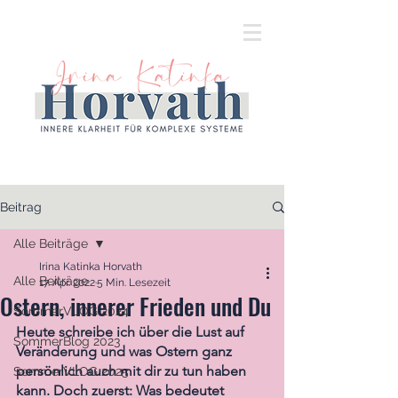
Beitrag
Alle Beiträge
Irina Katinka Horvath
Alle Beiträge
17. Apr. 2022
5 Min. Lesezeit
Ostern, innerer Frieden und Du
SommerVLOG 2024
Heute schreibe ich über die Lust auf 
SommerBlog 2023
Veränderung und was Ostern ganz 
persönlich auch mit dir zu tun haben 
SommerVLOG 2025
kann. Doch zuerst: Was bedeutet 