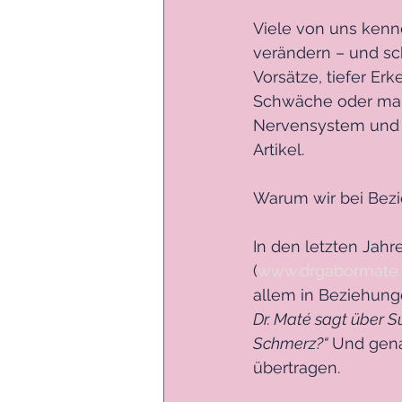
Viele von uns kenne
verändern – und sc
Vorsätze, tiefer Er
Schwäche oder man
Nervensystem und 
Artikel.
Warum wir bei Bezi
In den letzten Jahr
(
www.drgabormate
allem in Beziehung
Dr. Maté sagt über S
Schmerz?“ 
Und gena
übertragen.