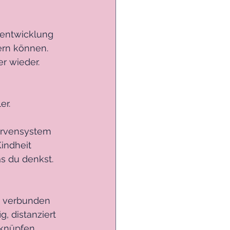
sentwicklung 
ern können. 
r wieder. 
er.
Nervensystem 
indheit 
s du denkst. 
t verbunden 
g, distanziert 
knüpfen. 