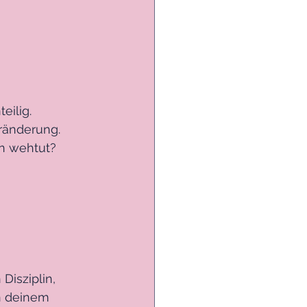
eilig.
eränderung.
n wehtut?
Disziplin, 
In deinem 