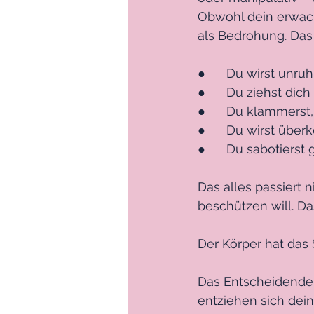
Obwohl dein erwach
als Bedrohung. Das
●      Du wirst unr
●      Du ziehst dic
●      Du klammers
●      Du wirst übe
●      Du sabotier
Das alles passiert n
beschützen will. Da
Der Körper hat das 
Das Entscheidende:
entziehen sich dein