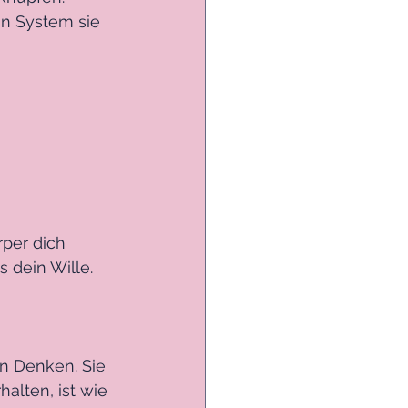
in System sie 
rper dich 
 dein Wille.
n Denken. Sie 
alten, ist wie 