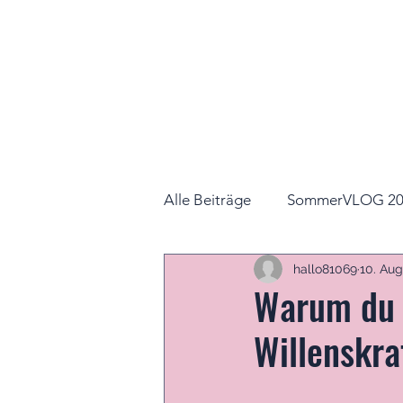
Alle Beiträge
SommerVLOG 20
hallo81069
10. Aug
Warum du 
Willenskra