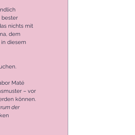
ndlich 
 bester 
as nichts mit 
ma, dem 
in diesem 
uchen.
abor Maté 
nsmuster – vor 
erden können. 
arum der 
ken 