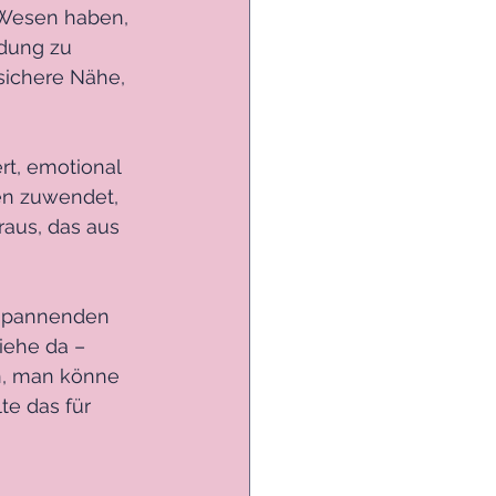
 Wesen haben, 
ndung zu 
 sichere Nähe, 
t, emotional 
en zuwendet, 
aus, das aus 
 spannenden 
ehe da – 
n, man könne 
e das für 