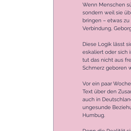
Wenn Menschen süch
sondern weil sie üb
bringen – etwas zu 
Verbindung, Geborg
Diese Logik lässt 
eskaliert oder sic
tut das nicht aus 
Schmerz geboren w
Vor ein paar Woche
Text über den Zus
auch in Deutschlan
ungesunde Beziehun
Humbug.
Denn die Realität s