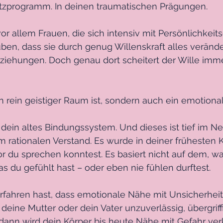
zprogramm. In deinen traumatischen Prägungen.
r allem Frauen, die sich intensiv mit Persönlichkeit
ben, dass sie durch genug Willenskraft alles veränd
ziehungen. Doch genau dort scheitert der Wille imme
 rein geistiger Raum ist, sondern auch ein emotional
 dein altes Bindungssystem. Und dieses ist tief im 
im rationalen Verstand. Es wurde in deiner frühesten K
r du sprechen konntest. Es basiert nicht auf dem, wa
s du gefühlt hast – oder eben nie fühlen durftest.
rfahren hast, dass emotionale Nähe mit Unsicherhei
 deine Mutter oder dein Vater unzuverlässig, übergriffi
dann wird dein Körper bis heute Nähe mit Gefahr ver