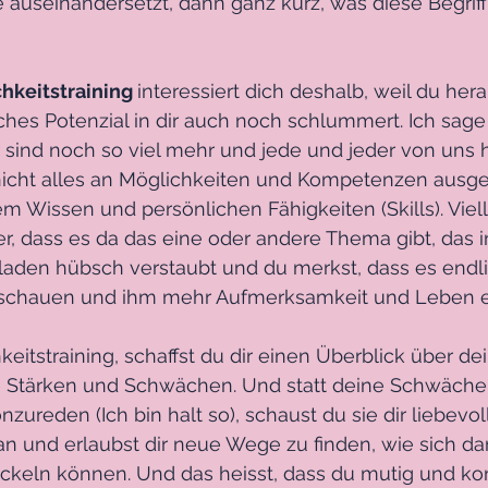
e auseinandersetzt, dann ganz kurz, was diese Begriff
hkeitstraining 
interessiert dich deshalb, weil du her
hes Potenzial in dir auch noch schlummert. Ich sage
 sind noch so viel mehr und jede und jeder von uns h
icht alles an Möglichkeiten und Kompetenzen ausges
em Wissen und persönlichen Fähigkeiten (Skills). Viel
r, dass es da das eine oder andere Thema gibt, das in
aden hübsch verstaubt und du merkst, dass es endlich
schauen und ihm mehr Aufmerksamkeit und Leben 
keitstraining, schaffst du dir einen Überblick über d
e Stärken und Schwächen. Und statt deine Schwächen
ureden (Ich bin halt so), schaust du sie dir liebevoll
n und erlaubst dir neue Wege zu finden, wie sich da
ckeln können. Und das heisst, dass du mutig und k