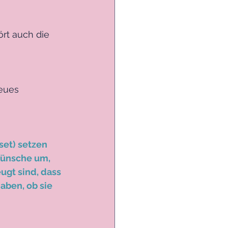
rt auch die 
eues 
t) setzen 
ünsche um, 
ugt sind, dass 
aben, ob sie 