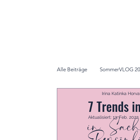
Alle Beiträge
SommerVLOG 20
Irina Katinka Horva
7 Trends 
in Sac
Aktualisiert:
13. Feb. 2022
Persönl