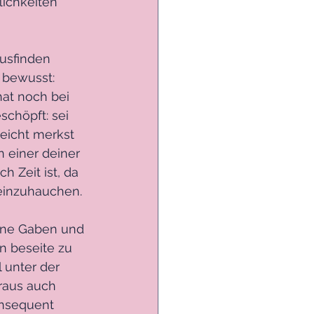
lichkeiten 
ausfinden 
 bewusst: 
at noch bei 
chöpft: sei 
leicht merkst 
 einer deiner 
 Zeit ist, da 
einzuhauchen.
eine Gaben und 
 beseite zu 
 unter der 
raus auch 
onsequent 