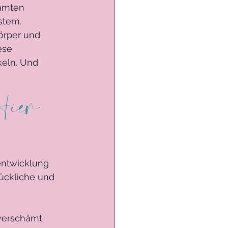
samten 
tem. 
örper und 
ese 
eln. Und 
Hier 
entwicklung 
lückliche und 
nverschämt 