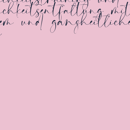
ichkeitsentfaltung mi
lem und ganzheitlic
e