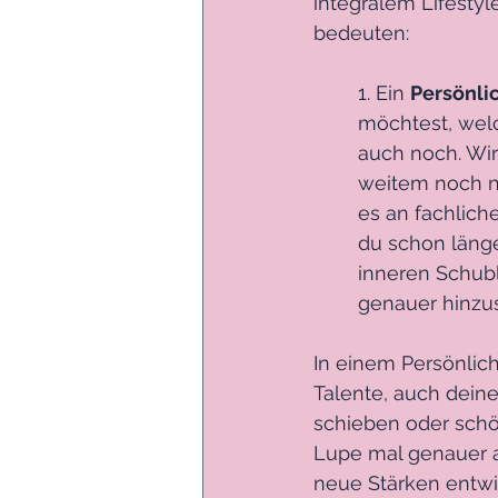
integralem Lifestyl
bedeuten:
1. Ein 
Persönlic
möchtest, welc
auch noch. Wir
weitem noch n
es an fachlich
du schon länge
inneren Schubl
genauer hinzu
In einem Persönlich
Talente, auch dein
schieben oder schönz
Lupe mal genauer a
neue Stärken entwi