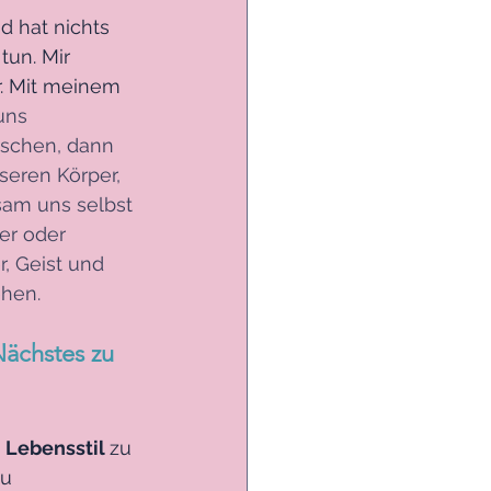
 hat nichts 
un. Mir 
r. Mit meinem 
uns 
nschen, dann 
eren Körper, 
am uns selbst 
er oder 
, Geist und 
hen. 
Nächstes zu 
 Lebensstil 
zu 
u 