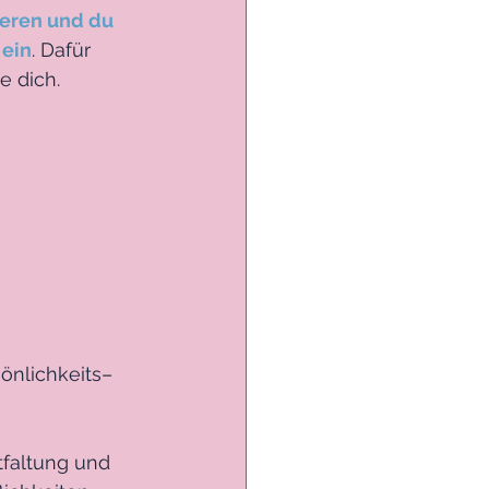
ieren und du 
 ein
. Dafür 
e dich.
önlichkeits–
tfaltung und 