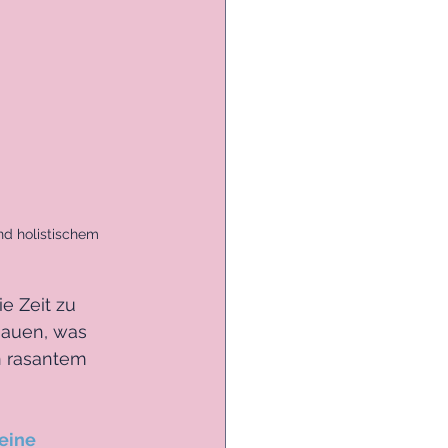
nd holistischem 
e Zeit zu 
hauen, was 
n rasantem 
eine 