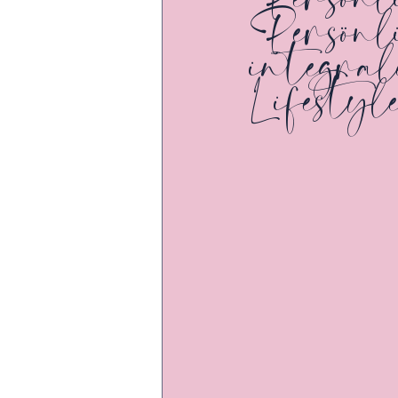
Persönl
integra
Lifestyl