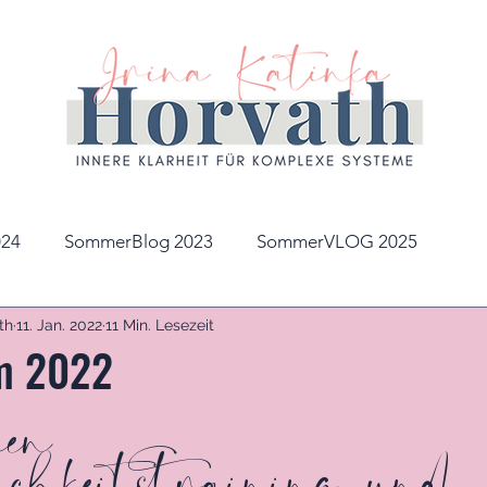
24
SommerBlog 2023
SommerVLOG 2025
th
11. Jan. 2022
11 Min. Lesezeit
im 2022
hen 
ichkeitstraining und 