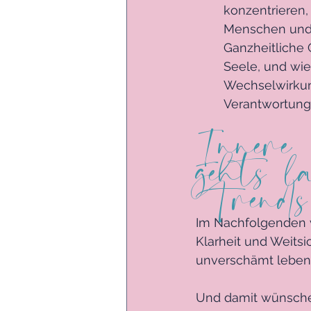
konzentrieren,
Menschen und 
Ganzheitliche 
Seele, und wie
Wechselwirkung
Verantwortung
Innere 
gehts l
Trends
Im Nachfolgenden w
Klarheit und Weitsi
unverschämt lebend
Und damit wünsche 