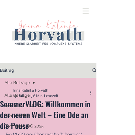
Beitrag
Alle Beiträge
Irina Katinka Horvath
Alle Beiträge
13. Juli 2025
6 Min. Lesezeit
SommerVLOG: Willkommen in
SommerVLOG 2024
der neuen Welt – Eine Ode an
SommerBlog 2023
die Pause
SommerVLOG 2025
Ein VLOG darüber, weshalb bewusst 