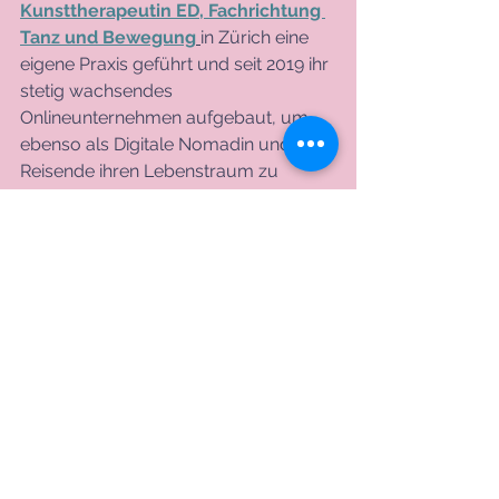
Kunsttherapeutin ED, Fachrichtung 
Tanz und Bewegung
in Zürich eine 
eigene Praxis geführt und seit 2019 ihr 
stetig wachsendes 
Onlineunternehmen aufgebaut, um 
ebenso als Digitale Nomadin und 
Reisende ihren Lebenstraum zu 
erfüllen:
Auf der ganzen Welt unabhängig live 
und online mit vielen Menschen zu 
arbeiten, die ein sinnerfülltes, 
glückliches Leben für sich und für 
andere erwirken wollen.
Irina Katinka vereint Herz und 
Sachverstand für Solopreneurinnen, 
Führungskräfte, Teams in Pädagogik 
und Gesundheit und Menschen, die 