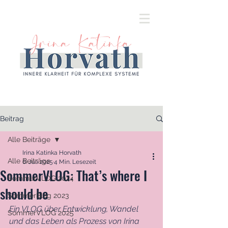
Beitrag
Alle Beiträge
Irina Katinka Horvath
Alle Beiträge
6. Juli 2025
4 Min. Lesezeit
SommerVLOG: That’s where I
SommerVLOG 2024
should be
SommerBlog 2023
Ein VLOG über Entwicklung, Wandel 
SommerVLOG 2025
und das Leben als Prozess von Irina 