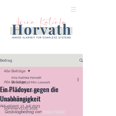
Beitrag
Alle Beiträge
Irina Katinka Horvath
Alle Beiträge
16. Juli 2023
6 Min. Lesezeit
Ein Plädoyer gegen die
SommerVLOG 2024
Unabhängigkeit
SommerBlog 2023
Aktualisiert:
17. Juli 2023
SommerVLOG 2025
Gastvlogbeitrag von 
Viola Heller