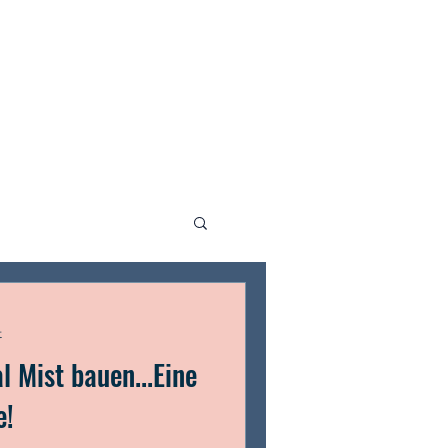
t
l Mist bauen...Eine
e!