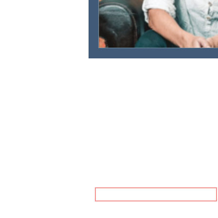
IRINA KATINKA HORVATH
Via da Baselgia 16
7515 Sils-Baselgia
+41 78 628 22 41
info@irinahorvath.com
Kontakt