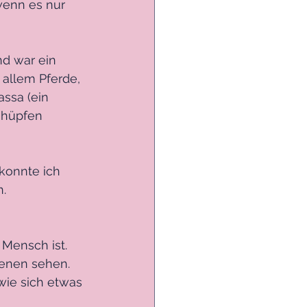
wenn es nur 
d war ein 
 allem Pferde, 
assa (ein 
 hüpfen 
konnte ich 
n.
 Mensch ist. 
senen sehen. 
ie sich etwas 