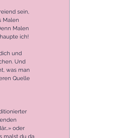
eiend sein, 
s Malen 
 Denn Malen 
ehaupte ich!
dich und 
chen. Und 
nt, was man 
eren Quelle 
tionierter 
tenden 
är…» oder 
s malst du da 