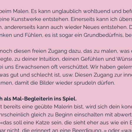
 beim Malen. Es kann unglaublich wohltuend und befr
ine Kunstwerke entstehen. Einerseits kann ich über
en, andererseits kann auch wieder Neues entstehen.
enken und Fühlen, es ist sogar ein Grundbedürfnis, b
 noch diesen freien Zugang dazu, das zu malen, was 
gte, zu deiner Intuition, deinen Gefühlen und Wüns
ei uns Erwachsenen oft verschüttet. Wir haben geler
 was gut und schlecht ist, usw. Diesen Zugang zur inn
äumen, damit die Bilder wieder sprudeln dürfen.
als Mal-Begleiterin ins Spiel.
bereits eine geübte Malerin bist, wird sich dein kondi
rscheinlich gleich zu Beginn einschalten mit abwer
as soll eine Katze sein, die sieht eher aus wie ein B
ar nicht, die erinnert an eine Beerdigung…» oder «wa