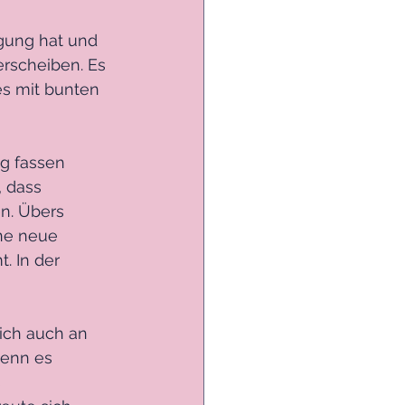
gung hat und 
rscheiben. Es 
es mit bunten 
g fassen 
 dass 
en. Übers 
ne neue 
 In der 
sich auch an 
wenn es 
 