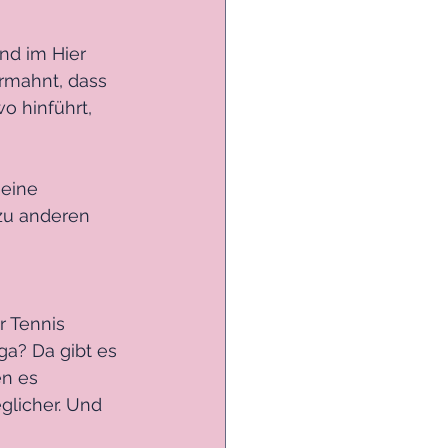
nd im Hier 
rmahnt, dass 
o hinführt, 
eine 
zu anderen 
 Tennis 
a? Da gibt es 
n es 
glicher. Und 