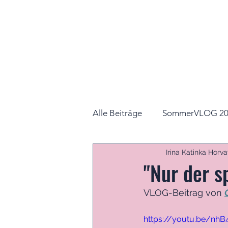
Alle Beiträge
SommerVLOG 20
Irina Katinka Horva
"Nur der s
VLOG-Beitrag von 
https://youtu.be/nh