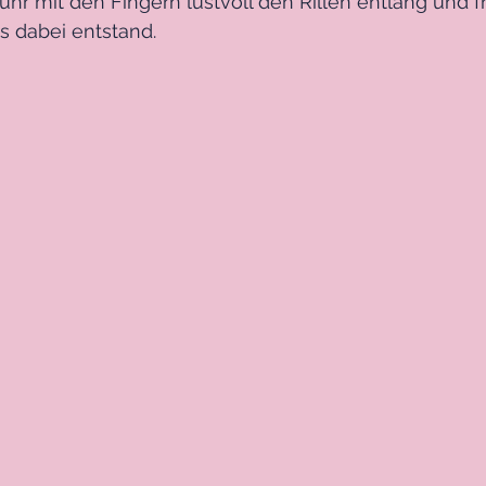
r mit den Fingern lustvoll den Rillen entlang und fr
s dabei entstand.