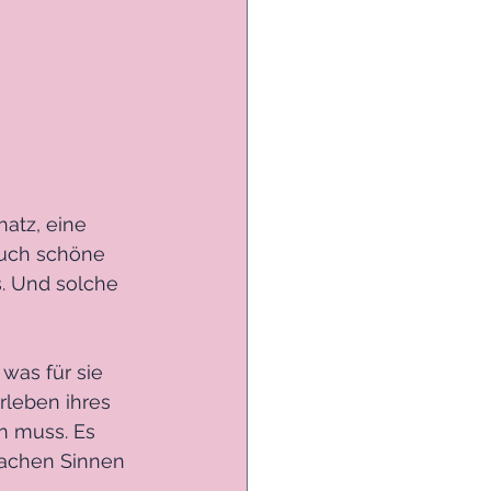
hatz, eine 
 auch schöne 
. Und solche 
was für sie 
rleben ihres 
n muss. Es 
wachen Sinnen 