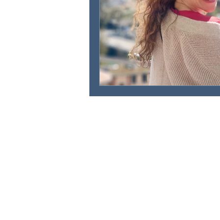
IRINA KATINKA HORVATH
Via da Baselgia 16
7515 Sils-Baselgia
+41 78 628 22 41
info@irinahorvath.com