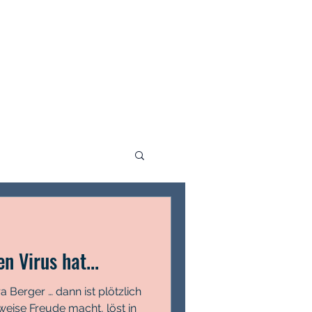
n Virus hat...
 Berger … dann ist plötzlich
eise Freude macht, löst in