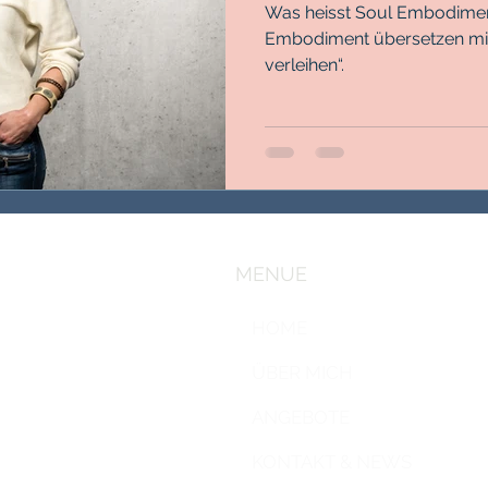
Was heisst Soul Embodimen
Embodiment übersetzen mit
verleihen“.
MENUE
HOME
ÜBER MICH
ANGEBOTE
KONTAKT & NEWS