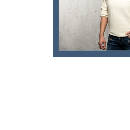
IRINA KATINKA HORVATH
Via da Baselgia 16
7515 Sils-Baselgia
+41 78 628 22 41
info@irinahorvath.com