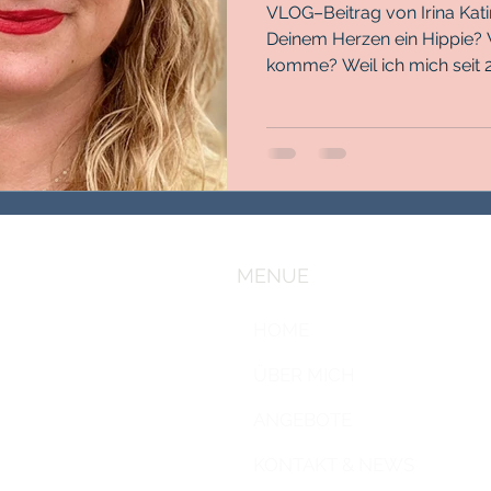
VLOG–Beitrag von Irina Katinka Horvat
Deinem Herzen ein Hippie? W
komme? Weil ich mich seit 20
MENUE
HOME
ÜBER MICH
ANGEBOTE
KONTAKT & NEWS