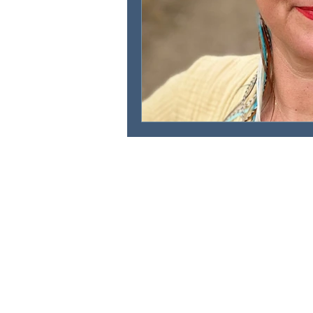
IRINA KATINKA HORVATH
Via da Baselgia 16
7515 Sils-Baselgia
+41 78 628 22 41
info@irinahorvath.com