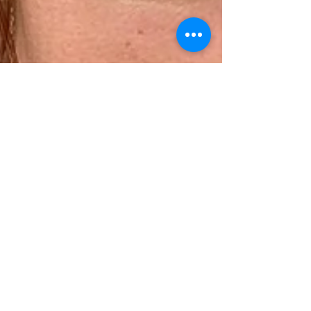
Irina Katinka Horvath
21. Juli 2024
5 Min. Lesezeit
In deinem Herzen schlägt