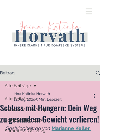
Beitrag
Alle Beiträge
Irina Katinka Horvath
Alle Beiträge
11. Aug. 2024
5 Min. Lesezeit
Schluss mit Hungern: Dein Weg
SommerVLOG 2024
zu gesundem Gewicht verlieren!
SommerBlog 2023
Gastvlogbeitrag von
Marianne Keller 
SommerVLOG 2025