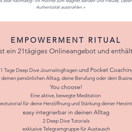
nd zwar nachhaltig! Ich möchte zum Magnet werden und Freude, Lebend
Authentizität ausstrahlen.»
EMPOWERMENT RITUAL
ist ein 21tägiges
Onlin
eangeb
ot und enthält
und Pocket Coachin
21 Tage Deep
Dive
Journalingfragen
r deinen persönlichen Alltag, deine Berufung oder dein Busine
You choose!
Eine aktive, bewegte Meditation
ideotutorial für deine Herzöffnung und Stärkung deiner Herzint
easy integrierbar in deinen Alltag
2 Deep Dive Tutorials
exklusive Telegramgruppe für Austausch