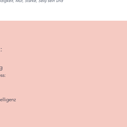
igkeit, Mut, Stärke, Sexy sein und
:
g
ss:
elligenz