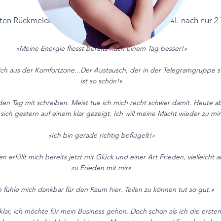
rsten Rückmeldungen zu EMPOWERMENT RITUAL nach nur 2 
«Meine Energie fliesst bereits nach einem Tag besser!»
ch aus der Komfortzone...Der Austausch, der in der Telegramgruppe st
ist so schön!»
en Tag mit schreiben. Meist tue ich mich recht schwer damit. Heute ab
sich gestern auf einem klar gezeigt. Ich will meine Macht wieder zu m
«Ich bin gerade richtig beflügelt!»
n erfüllt mich bereits jetzt mit Glück und einer Art Frieden, vielleicht a
zu Frieden mit mir»
h fühle mich dankbar für den Raum hier. Teilen zu können tut so gut.»
lar, ich möchte für mein Business gehen. Doch schon als ich die erste