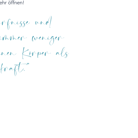
ehr öffnen!
rfnisse und
immer weniger
einen Körper als
kraft."