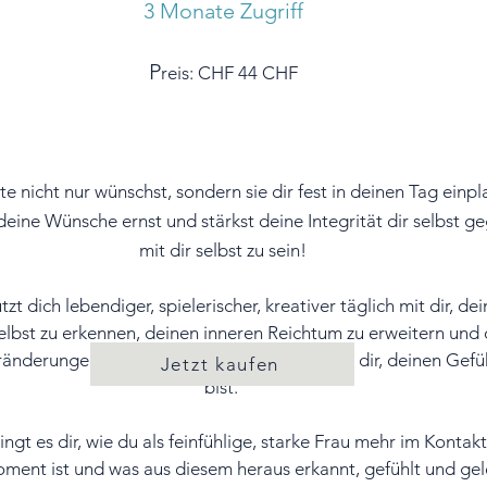
3 Monate Zugriff
P
reis: CHF 44 CHF
 nicht nur wünschst, sondern sie dir fest in deinen Tag einp
eine Wünsche ernst und stärkst deine Integrität
dir selbst 
mit dir selbst zu sein
!
ch lebendiger, spielerischer, kreativer täglich mit dir, 
elbst zu erkennen, deinen inneren Reichtum zu erweitern und
ränderungen im Leben vorzunehmen, weil du dir, deinen Gefü
Jetzt kaufen
bist.
s dir, wie du als feinfühlige, starke Frau mehr im Kontakt m
ent ist und was aus diesem heraus erkannt, gefühlt und ge