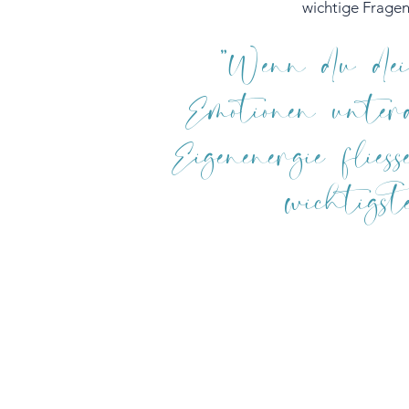
wichtige Fragen
"Wenn du dein
Emotionen unte
Eigenenergie flie
wichtigst