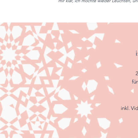
mir klar, ich möchte wieder Leuchten, u
fü
inkl. V