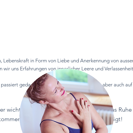
en, Lebenskraft in Form von Liebe und Anerkennung von aus
n wir uns Erfahrungen von innerlicher Leere und Verlassenheit
passiert gedanklich und emotional, besonders aber auch auf
Bewegungsblockaden.
der wichtig bewusst wahrzunehmen, ob etwas Ruhe
kommen
soll oder einen Shiftwechsel benötigt!