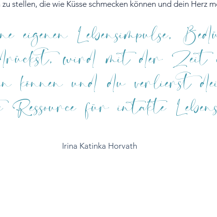
 zu stellen, die wie Küsse schmecken können und dein Herz m
e eigenen Lebensimpulse, Bedü
rdrückst, wird mit der Zeit 
ssen können und du verlierst d
e Ressource für intakte Lebens
Irina Katinka Horvath