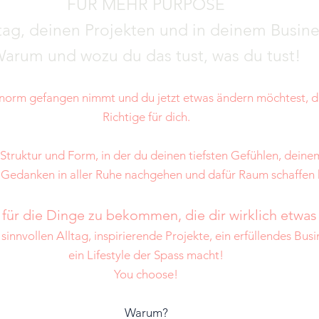
FÜR MEHR PURPOSE
tag, deinen Projekten und in deinem Busine
arum und wozu du das tust, was du tust!
norm gefangen nimmt und du jetzt etwas ändern möchtest, da
Richtige für dich.
truktur und Form, in der du deinen tiefsten Gefühlen, deinem
 Gedanken in aller Ruhe nachgehen und dafür Raum schaffen 
für die Dinge zu bekommen, die dir wirklich etwa
 sinnvollen Alltag, inspirierende Projekte, ein erfüllendes Busi
ein Lifestyle der Spass macht!
You choose!
Warum?