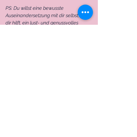
PS: Du willst eine bewusste 
Auseinandersetzung mit dir selbst, die 
dir hilft, ein lust- und genussvolles 
Leben in Balance zu führen? 
Hole dir 
hier mein Mini-Onlinekurs 
CONSCIOUS LIVING! 
Über die Autorin: