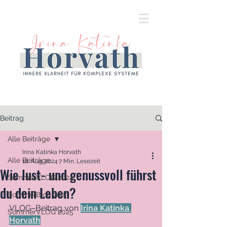
Beitrag
Alle Beiträge
Irina Katinka Horvath
Alle Beiträge
18. Aug. 2024
7 Min. Lesezeit
Wie lust- und genussvoll führst
SommerVLOG 2024
du dein Leben?
SommerBlog 2023
VLOG–Beitrag von 
Irina Katinka 
SommerVLOG 2025
Horvath