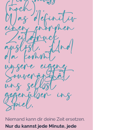
(noch)..." – 
Was definitiv 
einen enormen 
Zeitdruck 
auslöst. Und 
da kommt 
unsere eigene 
Souveränität 
uns selbst 
gegenüber ins 
Spiel. 
Niemand kann dir deine Zeit ersetzen. 
Nur du kannst jede Minute, jede 