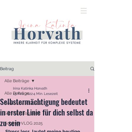
Beitrag
Alle Beiträge
Irina Katinka Horvath
Alle Beiträge
13. Feb. 2022
4 Min. Lesezeit
Selbstermächtigung bedeutet
SommerVLOG 2024
in erster Linie für dich selbst da
SommerBlog 2023
zu sein
SommerVLOG 2025
Stress less, lautet meine heutige 