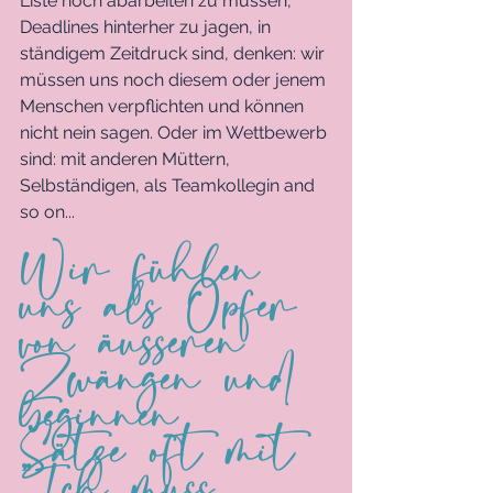
Liste noch abarbeiten zu müssen, 
Deadlines hinterher zu jagen, in 
ständigem Zeitdruck sind, denken: wir 
müssen uns noch diesem oder jenem 
Menschen verpflichten und können 
nicht nein sagen. Oder im Wettbewerb 
sind: mit anderen Müttern, 
Selbständigen, als Teamkollegin and 
so on...
Wir fühlen 
uns als Opfer 
von äusseren 
Zwängen und 
beginnen 
Sätze oft mit 
"Ich muss 