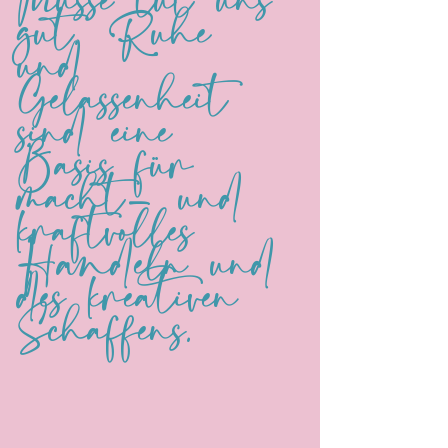
Musse tut uns 
gut. Ruhe 
und 
Gelassenheit 
sind eine 
Basis für 
macht- und 
kraftvolles 
Handeln und 
des kreativen 
Schaffens.