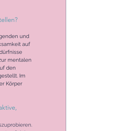
tellen?
genden und 
samkeit auf 
ürfnisse 
 zur mentalen 
uf den 
stellt. Im 
r Körper 
ktive, 
szuprobieren. 