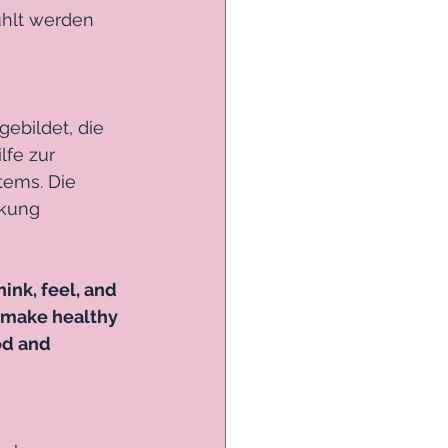
ühlt werden 
 gebildet, die 
fe zur 
ems. Die 
kung 
ink, feel, and 
d make healthy 
od and 