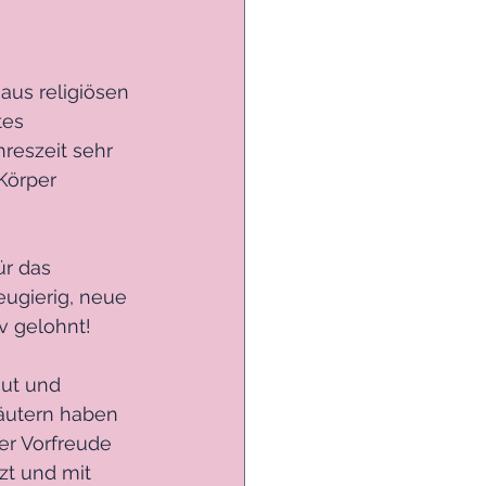
aus religiösen 
tes 
reszeit sehr 
Körper 
ür das 
ugierig, neue 
v gelohnt!
ut und 
räutern haben 
r Vorfreude 
zt und mit 