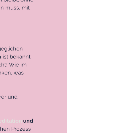
n muss, mit 
geglichen 
 ist bekannt 
cht! Wie im 
nken, was 
rer und 
editation
 und 
chen Prozess 