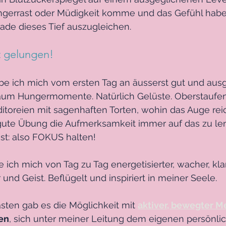
ungerrast oder Müdigkeit komme und das Gefühl habe
ade dieses Tief auszugleichen. 
t gelungen! 
be ich mich vom ersten Tag an äusserst gut und aus
 kaum Hungermomente. Natürlich Gelüste. Oberstaufen
ditoreien mit sagenhaften Torten, wohin das Auge rei
 gute Übung die Aufmerksamkeit immer auf das zu le
st: also FOKUS halten! 
 ich mich von Tag zu Tag energetisierter, wacher, kla
r und Geist. Beflügelt und inspiriert in meiner Seele. 
ten gab es die Möglichkeit mit 
aktiver, bewegter M
en
, sich unter meiner Leitung dem eigenen persönli