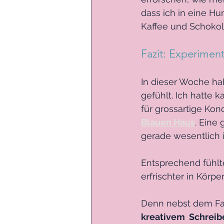
dass ich in eine H
Kaffee und Schokol
Fazit: Experimen
In dieser Woche ha
gefühlt. Ich hatte
für grossartige Kon
Blauen Haus
. Eine
gerade wesentlich i
Entsprechend fühlte
erfrischter in Körpe
Denn nebst dem Fas
kreativem  Schreib