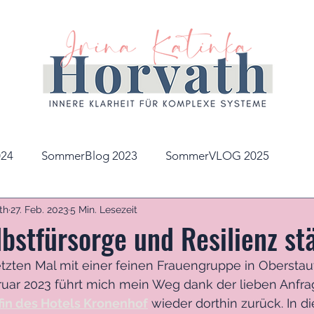
24
SommerBlog 2023
SommerVLOG 2025
th
27. Feb. 2023
5 Min. Lesezeit
lbstfürsorge und Resilienz st
tzten Mal mit einer feinen Frauengruppe in Oberstauf
bruar 2023 führt mich mein Weg dank der lieben Anfra
fin des Hotels Kronenhof
 wieder dorthin zurück. In d