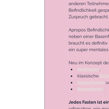
anderen Teilnehmer
Befindlichkeit gesp
Zuspruch gebracht.
Apropos Befindlichk
neben einer Basenfa
braucht es definit
ein super mentales
Neu im Konzept de
Heilfasten
, 
klassische 
Sch
Aignerfasten
 u
Basenfasten
. 
Jedes Fasten ist ei
erforschen, wie me