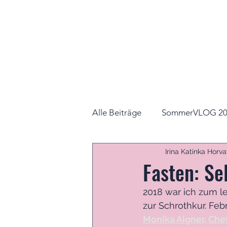
Alle Beiträge
SommerVLOG 20
Irina Katinka Horva
Fasten: Se
2018 war ich zum le
zur Schrothkur. Fe
Monika Aigner, Che