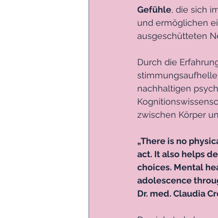
Gefühle
, die sich
und ermöglichen e
ausgeschütteten Ne
Durch die Erfahrun
stimmungsaufhellen
nachhaltigen psyc
Kognitionswissens
zwischen Körper un
„There is no physica
act. It also helps 
choices. Mental hea
adolescence throug
Dr. med. Claudia C