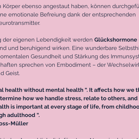
 im Körper ebenso angestaut haben, können durchgef
ine emotionale Befreiung dank der entsprechenden 
urotransmitter. 
g der eigenen Lebendigkeit werden 
Glückshormone
d und beruhigend wirken. Eine wunderbare Selbsthil
homentalen Gesundheit und Stärkung des Immunsyst
chaften sprechen von Embodiment – der Wechselwir
d Geist.
l health without mental health “. It affects how we th
determine how we handle stress, relate to others, an
lth is important at every stage of life, from childho
h adulthood “.
ross-Müller