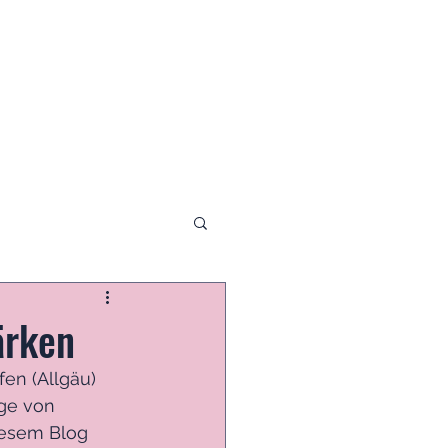
ärken
en (Allgäu) 
ge von 
iesem Blog 