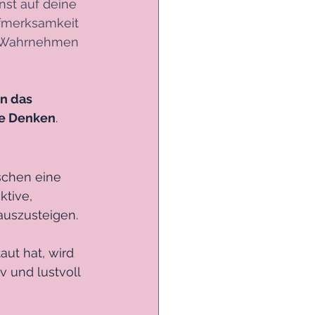
st auf deine 
ufmerksamkeit 
n. Wahrnehmen 
 
n das 
ve Denken
.
schen eine 
ktive, 
uszusteigen. 
aut hat, wird 
 und lustvoll 