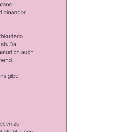
ntane 
d einander 
hkurlerin 
 ab. Da 
atürlich auch 
hend.
ns gibt:
wesen zu 
 bleibt, ohne 