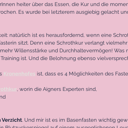
Innen heiter über das Essen, die Kur und die mome
rochen. Es wurde bei letzterem ausgiebig gelacht un
eit: natürlich ist es herausfordernd, wenn eine Schrot
sterin sitzt. Denn eine Schrothkur verlangt vielmehr
iv mehr Willensstärke und Durchhaltevermögen! Was n
 Training ist. Und die Belohnung ebenso vielversprec
s 
Kronenhofes
 ist, dass es 4 Möglichkeiten des Faste
rothkur
, worin die Aigners Experten sind, 
nd 
n Verzicht
. Und mir ist es im Basenfasten wichtig ge
in Blutzuckerspiegel auf einem ausgeglichenen Level