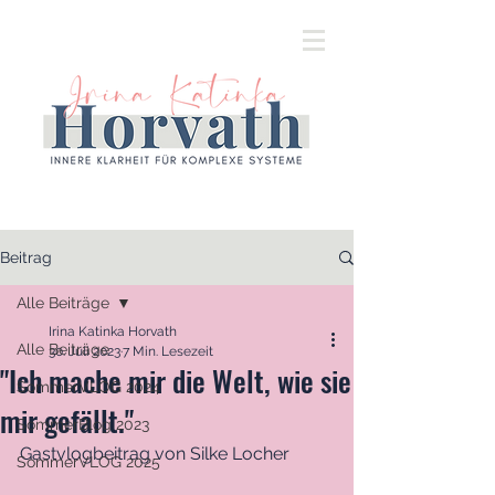
Beitrag
Alle Beiträge
Irina Katinka Horvath
Alle Beiträge
30. Juli 2023
7 Min. Lesezeit
"Ich mache mir die Welt, wie sie
SommerVLOG 2024
mir gefällt."
SommerBlog 2023
Gastvlogbeitrag von Silke Locher
SommerVLOG 2025